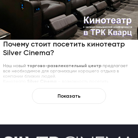
Почему стоит посетить кинотеатр
Silver Cinema?
торгово-развлекательный центр
Наш новый
предлагает
все необходимое для организации хорошего отдыха в
компании близких людей.
Silver Cinema
Кинотеатр
– возможность посетить
официальную премьеру нового фильма, в комфортных
условиях посмотреть нашумевшую киноленту.
Показать
Главные преимущества данной сети:
Регулярное обновление
расписания фильмов
, с которым
ТРК
можно ознакомиться онлайн. На
сайте
представлена
афиша кинолент, транслируемых в ближайшее время.
Возможность купить билеты в домашней обстановке.