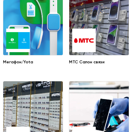
Мегафон/Yota
МТС Салон связи