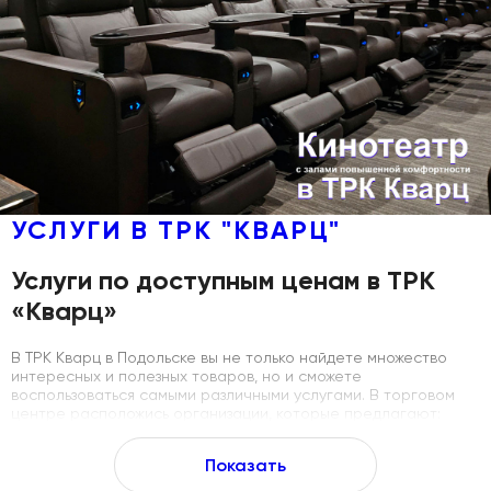
УСЛУГИ В ТРК "КВАРЦ"
Услуги по доступным ценам в ТРК
«Кварц»
В ТРК Кварц в Подольске вы не только найдете множество
интересных и полезных товаров, но и сможете
воспользоваться самыми различными услугами. В торговом
центре расположись организации, которые предлагают:
Развлечения и отдых для детей. Маленькие посетители
Показать
часто устают от шоппинга. Им сложно долгое время ходить
по отделам. Детская комната станет отличным решением.