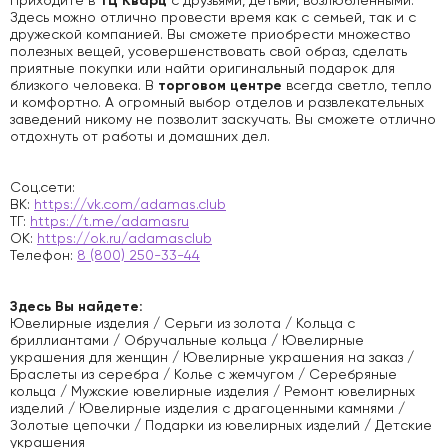
ТЦ Кварц
Приходите в
с друзьями, детьми, возлюбленными.
Здесь можно отлично провести время как с семьей, так и с
дружеской компанией. Вы сможете приобрести множество
полезных вещей, усовершенствовать свой образ, сделать
приятные покупки или найти оригинальный подарок для
торговом центре
близкого человека. В
всегда светло, тепло
и комфортно. А огромный выбор отделов и развлекательных
заведений никому не позволит заскучать. Вы сможете отлично
отдохнуть от работы и домашних дел.
Соц.сети:
ВК:
https://vk.com/adamas.club
ТГ:
https://t.me/adamasru
ОК:
https://ok.ru/adamasclub
Телефон:
8 (800) 250-33-44
Здесь Вы найдете:
Ювелирные изделия / Серьги из золота / Кольца с
бриллиантами / Обручальные кольца / Ювелирные
украшения для женщин / Ювелирные украшения на заказ /
Браслеты из серебра / Колье с жемчугом / Серебряные
кольца / Мужские ювелирные изделия / Ремонт ювелирных
изделий / Ювелирные изделия с драгоценными камнями /
Золотые цепочки / Подарки из ювелирных изделий / Детские
украшения