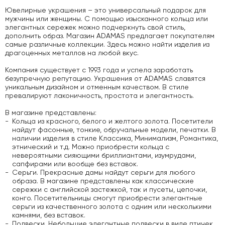
Ювелирные украшения – это универсальный подарок для
мужчины или женщины. С помощью изысканного кольца или
элегантных сережек можно подчеркнуть свой стиль,
дополнить образ. Магазин ADAMAS предлагает покупателям
самые различные коллекции. Здесь можно найти изделия из
драгоценных металлов на любой вкус.
Компания существует с 1993 года и успела заработать
безупречную репутацию. Украшения от ADAMAS славятся
уникальным дизайном и отменным качеством. В стиле
превалируют лаконичность, простота и элегантность.
В магазине представлены:
Кольца из красного, белого и желтого золота. Посетители
найдут фасонные, тонкие, обручальные модели, печатки. В
наличии изделия в стиле Классика, Минимализм, Романтика,
этнический и т.д. Можно приобрести кольца с
невероятными сияющими бриллиантами, изумрудами,
сапфирами или вообще без вставок.
Серьги. Прекрасные дамы найдут серьги для любого
образа. В магазине представлены как классические
сережки с английской застежкой, так и пусеты, цепочки,
конго. Посетительницы смогут приобрести элегантные
серьги из качественного золота с одним или несколькими
камнями, без вставок.
Подвески. Небольшие элегантные подвески в виде птичек,