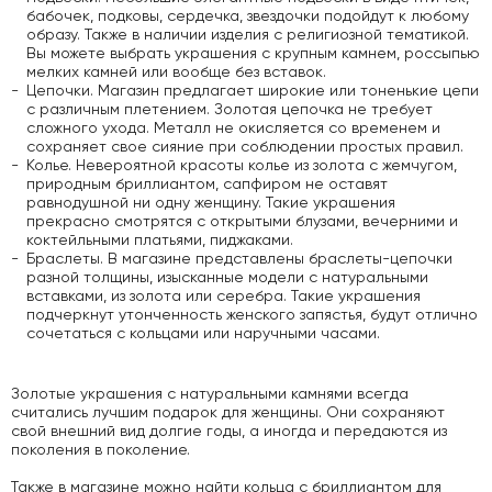
бабочек, подковы, сердечка, звездочки подойдут к любому
образу. Также в наличии изделия с религиозной тематикой.
Вы можете выбрать украшения с крупным камнем, россыпью
мелких камней или вообще без вставок.
Цепочки. Магазин предлагает широкие или тоненькие цепи
с различным плетением. Золотая цепочка не требует
сложного ухода. Металл не окисляется со временем и
сохраняет свое сияние при соблюдении простых правил.
Колье. Невероятной красоты колье из золота с жемчугом,
природным бриллиантом, сапфиром не оставят
равнодушной ни одну женщину. Такие украшения
прекрасно смотрятся с открытыми блузами, вечерними и
коктейльными платьями, пиджаками.
Браслеты. В магазине представлены браслеты-цепочки
разной толщины, изысканные модели с натуральными
вставками, из золота или серебра. Такие украшения
подчеркнут утонченность женского запястья, будут отлично
сочетаться с кольцами или наручными часами.
Золотые украшения с натуральными камнями всегда
считались лучшим подарок для женщины. Они сохраняют
свой внешний вид долгие годы, а иногда и передаются из
поколения в поколение.
Также в магазине можно найти кольца с бриллиантом для