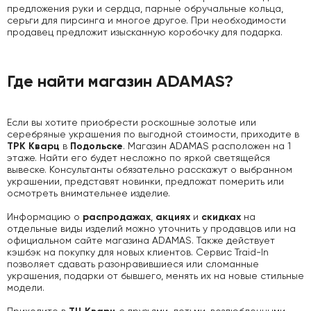
предложения руки и сердца, парные обручальные кольца,
серьги для пирсинга и многое другое. При необходимости
продавец предложит изысканную коробочку для подарка.
Где найти магазин
ADAMAS
?
Если вы хотите приобрести роскошные золотые или
серебряные украшения по выгодной стоимости, приходите в
ТРК Кварц
Подольске
в
. Магазин ADAMAS расположен на 1
этаже. Найти его будет несложно по яркой светящейся
вывеске. Консультанты обязательно расскажут о выбранном
украшении, представят новинки, предложат померить или
осмотреть внимательнее изделие.
распродажах
акциях
скидках
Информацию о
,
и
на
отдельные виды изделий можно уточнить у продавцов или на
официальном сайте магазина ADAMAS. Также действует
кэшбэк на покупку для новых клиентов. Сервис Traid-In
позволяет сдавать разонравившиеся или сломанные
украшения, подарки от бывшего, менять их на новые стильные
модели.