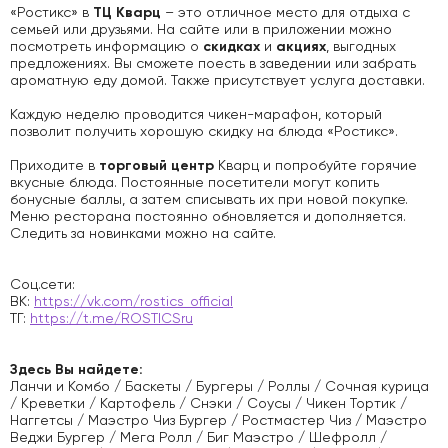
ТЦ Кварц
«Ростикс» в
– это отличное место для отдыха с
семьей или друзьями. На сайте или в приложении можно
скидках
акциях
посмотреть информацию о
и
, выгодных
предложениях. Вы сможете поесть в заведении или забрать
ароматную еду домой. Также присутствует услуга доставки.
Каждую неделю проводится чикен-марафон, который
позволит получить хорошую скидку на блюда «Ростикс».
торговый центр
Приходите в
Кварц и попробуйте горячие
вкусные блюда. Постоянные посетители могут копить
бонусные баллы, а затем списывать их при новой покупке.
Меню ресторана постоянно обновляется и дополняется.
Следить за новинками можно на сайте.
Соц.сети:
ВК:
https://vk.com/rostics_official
ТГ:
https://t.me/ROSTICSru
Здесь Вы найдете:
Ланчи и Комбо / Баскеты / Бургеры / Роллы / Сочная курица
/ Креветки / Картофель / Снэки / Соусы / Чикен Тортик /
Наггетсы / Маэстро Чиз Бургер / Ростмастер Чиз / Маэстро
Веджи Бургер / Мега Ролл / Биг Маэстро / Шефролл /