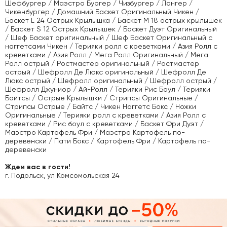
Шефбургер / Маэстро Бургер / Чизбургер / Лонгер /
Чикенбургер / Домашний Баскет Оригинальный Чикен /
Баскет L 24 Острых Крылышка / Баскет М 18 острых крылышек
/ Баскет S 12 Острых Крылышек / Баскет Дуэт Оригинальный
/ Шеф Баскет оригинальный / Шеф Баскет Оригинальный с
наггетсами Чикен / Терияки ролл с креветками / Азия Ролл с
креветками / Азия Ролл / Мега Ролл Оригинальный / Мега
Ролл острый / Ростмастер оригинальный / Ростмастер
острый / Шефролл Де Люкс оригинальный / Шефролл Де
Люкс острый / Шефролл оригинальный / Шефролл острый /
Шефролл Джуниор / Ай-Ролл / Терияки Рис Боул / Терияки
Байтсы / Острые Крылышки / Стрипсы Оригинальные /
Стрипсы Острые / Байтс / Чикен Наггетс Бокс / Ножки
Оригинальные / Терияки ролл с креветками / Азия Ролл с
креветками / Рис боул с креветками / Баскет Фри Дуэт /
Маэстро Картофель Фри / Маэстро Картофель по-
деревенски / Пати Бокс / Картофель Фри / Картофель по-
деревенски
Ждем вас в гости!
г. Подольск, ул Комсомольская 24