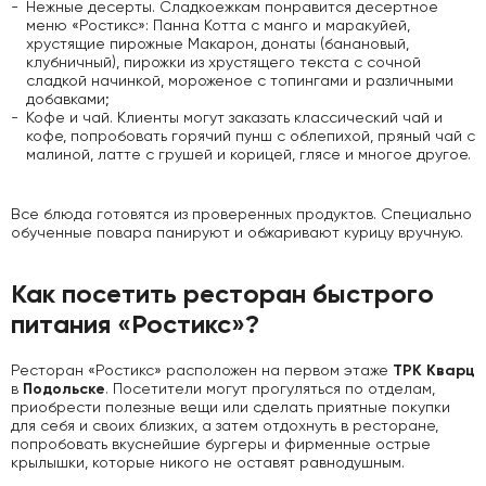
Нежные десерты. Сладкоежкам понравится десертное
меню «Ростикс»: Панна Котта с манго и маракуйей,
хрустящие пирожные Макарон, донаты (банановый,
клубничный), пирожки из хрустящего текста с сочной
сладкой начинкой, мороженое с топингами и различными
добавками;
Кофе и чай. Клиенты могут заказать классический чай и
кофе, попробовать горячий пунш с облепихой, пряный чай с
малиной, латте с грушей и корицей, глясе и многое другое.
Все блюда готовятся из проверенных продуктов. Специально
обученные повара панируют и обжаривают курицу вручную.
Как посетить ресторан быстрого
питания «Ростикс»?
ТРК Кварц
Ресторан «Ростикс» расположен на первом этаже
Подольске
в
. Посетители могут прогуляться по отделам,
приобрести полезные вещи или сделать приятные покупки
для себя и своих близких, а затем отдохнуть в ресторане,
попробовать вкуснейшие бургеры и фирменные острые
крылышки, которые никого не оставят равнодушным.