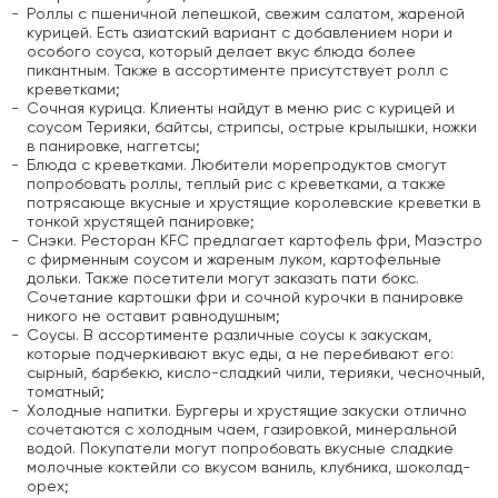
Роллы с пшеничной лепешкой, свежим салатом, жареной
курицей. Есть азиатский вариант с добавлением нори и
особого соуса, который делает вкус блюда более
пикантным. Также в ассортименте присутствует ролл с
креветками;
Сочная курица. Клиенты найдут в меню рис с курицей и
соусом Терияки, байтсы, стрипсы, острые крылышки, ножки
в панировке, наггетсы;
Блюда с креветками. Любители морепродуктов смогут
попробовать роллы, теплый рис с креветками, а также
потрясающе вкусные и хрустящие королевские креветки в
тонкой хрустящей панировке;
Снэки. Ресторан KFC предлагает картофель фри, Маэстро
с фирменным соусом и жареным луком, картофельные
дольки. Также посетители могут заказать пати бокс.
Сочетание картошки фри и сочной курочки в панировке
никого не оставит равнодушным;
Соусы. В ассортименте различные соусы к закускам,
которые подчеркивают вкус еды, а не перебивают его:
сырный, барбекю, кисло-сладкий чили, терияки, чесночный,
томатный;
Холодные напитки. Бургеры и хрустящие закуски отлично
сочетаются с холодным чаем, газировкой, минеральной
водой. Покупатели могут попробовать вкусные сладкие
молочные коктейли со вкусом ваниль, клубника, шоколад-
орех;