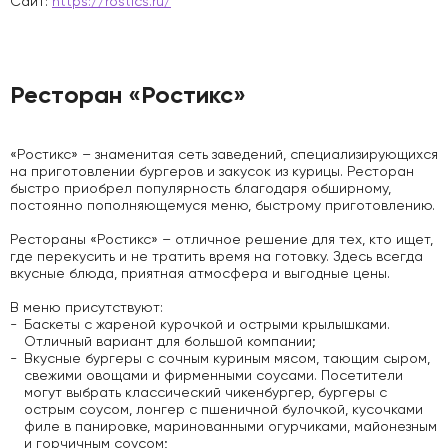
Сайт:
https://rostics.ru/
Ресторан «Ростикс»
«Ростикс» – знаменитая сеть заведений, специализирующихся
на приготовлении бургеров и закусок из курицы. Ресторан
быстро приобрел популярность благодаря обширному,
постоянно пополняющемуся меню, быстрому приготовлению.
Рестораны «Ростикс» – отличное решение для тех, кто ищет,
где перекусить и не тратить время на готовку. Здесь всегда
вкусные блюда, приятная атмосфера и выгодные цены.
В меню присутствуют:
Баскеты с жареной курочкой и острыми крылышками.
Отличный вариант для большой компании;
Вкусные бургеры с сочным куриным мясом, тающим сыром,
свежими овощами и фирменными соусами. Посетители
могут выбрать классический чикенбургер, бургеры с
острым соусом, лонгер с пшеничной булочкой, кусочками
филе в панировке, маринованными огурчиками, майонезным
и горчичным соусом;