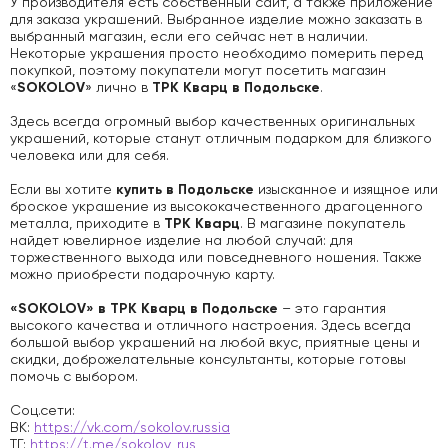
У производителя есть собственный сайт, а также приложение
для заказа украшений. Выбранное изделие можно заказать в
выбранный магазин, если его сейчас нет в наличии.
Некоторые украшения просто необходимо померить перед
покупкой, поэтому покупатели могут посетить магазин
SOKOLOV
ТРК Кварц в Подольске
«
» лично в
.
Здесь всегда огромный выбор качественных оригинальных
украшений, которые станут отличным подарком для близкого
человека или для себя.
купить в Подольске
Если вы хотите
изысканное и изящное или
броское украшение из высококачественного драгоценного
ТРК Кварц
металла, приходите в
. В магазине покупатель
найдет ювелирное изделие на любой случай: для
торжественного выхода или повседневного ношения. Также
можно приобрести подарочную карту.
«
SOKOLOV» в ТРК Кварц в Подольске
– это гарантия
высокого качества и отличного настроения. Здесь всегда
большой выбор украшений на любой вкус, приятные цены и
скидки, доброжелательные консультанты, которые готовы
помочь с выбором.
Соц.сети:
ВК:
https://vk.com/sokolov.russia
ТГ:
https://t.me/sokolov_rus