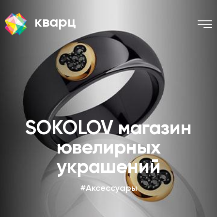
кварц
SOKOLOV магазин
ювелирных
украшений
#Аксессуары