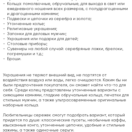
Кольца: помолвочные, обручальные, для выхода в свет или
ежедневного ношения всех размеров, с полудрагоценными
и драгоценными камнями;
Подвески и цепочки из серебра и золота;
Утонченные колье;
Религиозные украшения;
Запонки для деловых мужчин;
Украшения или подарки для детей;
Столовые приборы;
Сувениры на любой случай: серебряные ложки, брелоки,
погремушки и т.д.;
Броши.
Украшения не теряют внешний вид, не портятся от
воздействия воздуха или воды, легко очищаются. Каким бы ни
были предпочтения покупателя, он сможет найти что-то для
себя. Среди колец представлены утонченные варианты с
сияющими камнями, гладкие обручальные кольца, печатки для
стильных мужчин, а также ультрасовременные оригинальные
наборные кольца.
Любительницы сережек смогут подобрать вариант, который
придется по душе: классические пусеты, необычные каффы,
изысканные конго, утонченные цепочки, удобные и стильные
зажимы, а также одиночные серьги.